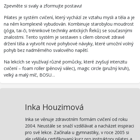
Zpevněte si svaly a zformujte postavu!
Pilates je systém cvičení, který vychází ze vztahu mysli a těla a je
na něm komplexně vybudován. Kombinuje starobylou moudrost
(jóga, tai-či, tréninkové techniky antických Řeků) se současnými
znalostmi. Tento systém je sestaven s cílem obnovit zdravé
držení těla a vytvořit nové pohybové návyky, které umožní volný
pohyb bez nadměrného svalového napětí.
Na lekcích se využívají různé pomůcky, které zvyšují intenzitu
cvičení – foam roller (pěnový válec), magic circle (pružný kruh),
velký a malý míč, BOSU…
Inka Houzimová
Inka se věnuje zdravotním formám cvičení od roku
2004. Neustále se snaží vzdělávat a nacházet inspiraci
pro své lekce. Začínala u gymnastiky, v roce 2005 si
ale udělala certifikovaný kurz pro instruktory pilates a