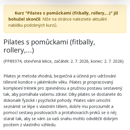
Kurz "Pilates s pomůckami (fitbally, rollery,...)" již
bohužel skončil
. Níže na stránce naleznete aktuální
nabídku podobných kurzů.
Pilates s pomůckami (fitbally,
rollery,...)
(PP89374, otevřená lekce, začátek: 2. 7. 2026, konec: 2. 7. 2026)
Pilates je metoda vhodná, bezpečná a účinná pro udržování
tělesné kondice v jakémkoliv věku. Pilates je propracovaný
komplexní trénink pro zpevněnou a pružnou postavu sestavený
tak, aby pomáhala vašemu zdraví. Díky pilates se dostanete do
dokonalé fyzické i psychické pohody. Pilates vám umožní
seznámit se lépe s vlastním tělem, dobře mu porozumět a
pomocí sestavy posilovacích a protahovacích prvků se o něj
starat tak, aby se vám za vaši snahu mohlo odvděčit dobrým
pocitem z vlastního vzhledu.