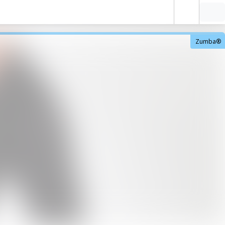
Zumba®