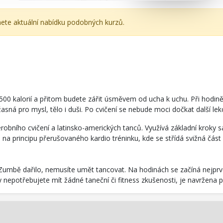
nete aktuální nabídku podobných kurzů.
 500 kalorií a přitom budete zářit úsměvem od ucha k uchu. Při hodině
asná pro mysl, tělo i duši. Po cvičení se nebude moci dočkat další lek
robního cvičení a latinsko-amerických tanců. Využívá základní kroky 
na na principu přerušovaného kardio tréninku, kde se střídá svižná čá
 Zumbě dařilo, nemusíte umět tancovat. Na hodinách se začíná nejprv
nepotřebujete mít žádné taneční či fitness zkušenosti, je navržena p