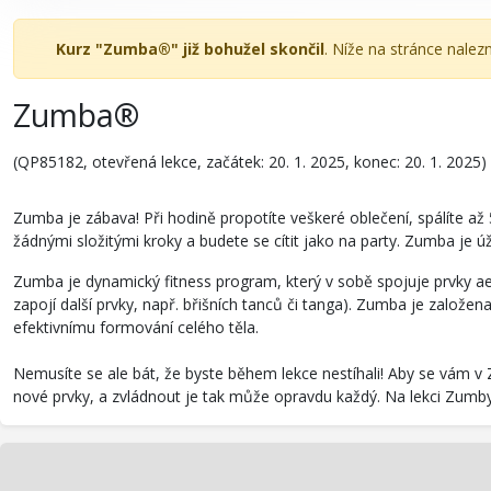
Kurz "Zumba®" již bohužel skončil
. Níže na stránce nalez
Zumba®
(QP85182, otevřená lekce, začátek: 20. 1. 2025, konec: 20. 1. 2025)
Zumba je zábava! Při hodině propotíte veškeré oblečení, spálíte až
žádnými složitými kroky a budete se cítit jako na party. Zumba je úž
Zumba je dynamický fitness program, který v sobě spojuje prvky ae
zapojí další prvky, např. břišních tanců či tanga). Zumba je založe
efektivnímu formování celého těla.
Nemusíte se ale bát, že byste během lekce nestíhali! Aby se vám v
nové prvky, a zvládnout je tak může opravdu každý. Na lekci Zumby 