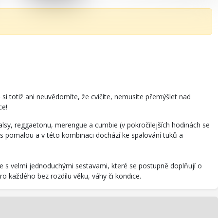
 si totiž ani neuvědomíte, že cvičíte, nemusíte přemýšlet nad
ce!
salsy, reggaetonu, merengue a cumbie (v pokročilejších hodinách se
st s pomalou a v této kombinaci dochází ke spalování tuků a
e s velmi jednoduchými sestavami, které se postupně doplňují o
ro každého bez rozdílu věku, váhy či kondice.