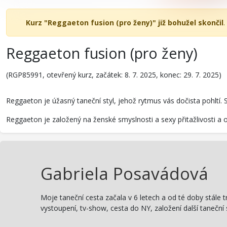
Kurz "Reggaeton fusion (pro ženy)" již bohužel skončil
.
Reggaeton fusion (pro ženy)
(RGP85991, otevřený kurz, začátek: 8. 7. 2025, konec: 29. 7. 2025)
Reggaeton je úžasný taneční styl, jehož rytmus vás dočista pohltí. S
Reggaeton je založený na ženské smyslnosti a sexy přitažlivosti a 
Gabriela Posavádová
Moje taneční cesta začala v 6 letech a od té doby stále t
vystoupení, tv-show, cesta do NY, založení další taneční