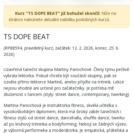
Kurz "TS DOPE BEAT" již bohužel skončil
. Níže na
stránce naleznete aktuální nabídku podobných kurzů.
TS DOPE BEAT
(RP88594, pravidelný kurz, začátek: 12. 2. 2026, konec: 25. 6.
2026)
Uzavřená taneční skupina Martiny Panochové. Členy týmu pečlivě
vybrala lektorka. Pokud chcete být součástí skupiny, pak se
ozvěte přímo lektorce Martině, anebo přijďte na trénink. Lekce
nejsou vhodné ani určené pro začátečníky. Je potřeba mít
zkušenost s tancem (styly: street dance, contemporary, twerking)
Martina Panochová je instruktorka fitness, skvělá učitelka s
vysokoškolským diplomem, která má široký záběr tanečních i
fitness stylů od street dance, dancehallu, shuffle dance, twerku
až po kruhový tréninka a bodyforming. Nebojí se žádných výzev,
je výborná performeka a moderátorka. Je empatická, přátelská a