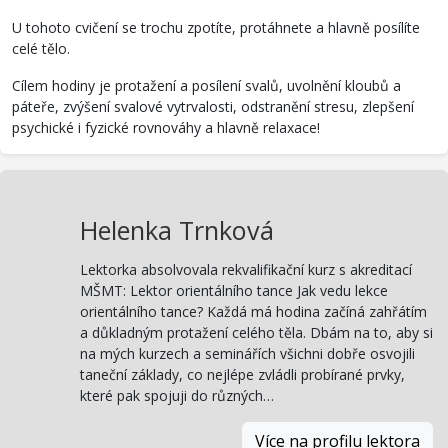
U tohoto cvičení se trochu zpotíte, protáhnete a hlavně posílíte
celé tělo.
Cílem hodiny je protažení a posílení svalů, uvolnění kloubů a
páteře, zvýšení svalové vytrvalosti, odstranění stresu, zlepšení
psychické i fyzické rovnováhy a hlavně relaxace!
Helenka Trnková
Lektorka absolvovala rekvalifikační kurz s akreditací
MŠMT: Lektor orientálního tance Jak vedu lekce
orientálního tance? Každá má hodina začíná zahřátím
a důkladným protažení celého těla. Dbám na to, aby si
na mých kurzech a seminářích všichni dobře osvojili
taneční základy, co nejlépe zvládli probírané prvky,
které pak spojuji do různých…
Více na profilu lektora