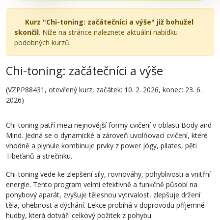
Kurz "Chi-toning: začátečníci a výše" již bohužel
skončil
. Níže na stránce naleznete aktuální nabídku
podobných kurzů.
Chi-toning: začátečníci a výše
(VZPP88431, otevřený kurz, začátek: 10. 2. 2026, konec: 23. 6.
2026)
Chi-toning patří mezi nejnovější formy cvičení v oblasti Body and
Mind. Jedná se o dynamické a zároveň uvolňovací cvičení, které
vhodně a plynule kombinuje prvky z power jógy, pilates, pěti
Tibeťanů a strečinku.
Chi-toning vede ke zlepšení síly, rovnováhy, pohyblivosti a vnitřní
energie. Tento program velmi efektivně a funkčně působí na
pohybový aparát, zvyšuje tělesnou vytrvalost, zlepšuje držení
těla, ohebnost a dýchání. Lekce probíhá v doprovodu příjemné
hudby, která dotváří celkový požitek z pohybu.