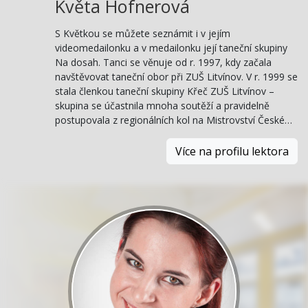
Květa Hofnerová
S Květkou se můžete seznámit i v jejím
videomedailonku a v medailonku její taneční skupiny
Na dosah. Tanci se věnuje od r. 1997, kdy začala
navštěvovat taneční obor při ZUŠ Litvínov. V r. 1999 se
stala členkou taneční skupiny Křeč ZUŠ Litvínov –
skupina se účastnila mnoha soutěží a pravidelně
postupovala z regionálních kol na Mistrovství České…
Více na profilu lektora