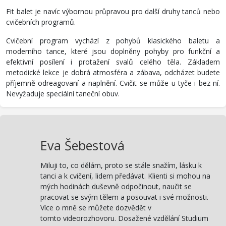
Fit balet je navíc výbornou průpravou pro další druhy tanců nebo
cvičebních programů.
Cvičební program vychází z pohybů klasického baletu a
moderního tance, které jsou doplněny pohyby pro funkční a
efektivní posílení i protažení svalů celého těla. Základem
metodické lekce je dobrá atmosféra a zábava, odcházet budete
příjemně odreagovaní a naplnění. Cvičit se může u tyče i bez ní.
Nevyžaduje speciální taneční obuv.
Eva Šebestová
Miluji to, co dělám, proto se stále snažím, lásku k
tanci a k cvičení, lidem předávat. Klienti si mohou na
mých hodinách duševně odpočinout, naučit se
pracovat se svým tělem a posouvat i své možnosti.
Více o mně se můžete dozvědět v
tomto videorozhovoru. Dosažené vzdělání Studium