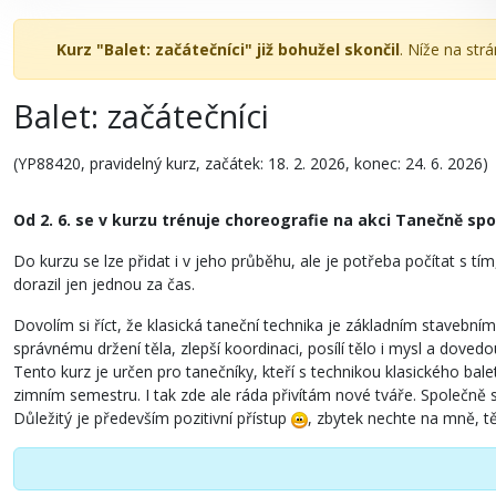
Kurz "Balet: začátečníci" již bohužel skončil
. Níže na str
Balet: začátečníci
(YP88420, pravidelný kurz, začátek: 18. 2. 2026, konec: 24. 6. 2026)
Od 2. 6. se v kurzu trénuje choreografie na akci Tanečně sp
Do kurzu se lze přidat i v jeho průběhu, ale je potřeba počítat s 
dorazil jen jednou za čas.
Dovolím si říct, že klasická taneční technika je základním stavebním
správnému držení těla, zlepší koordinaci, posílí tělo i mysl a dove
Tento kurz je určen pro tanečníky, kteří s technikou klasického bale
zimním semestru. I tak zde ale ráda přivítám nové tváře. Společně
Důležitý je především pozitivní přístup
, zbytek nechte na mně, t