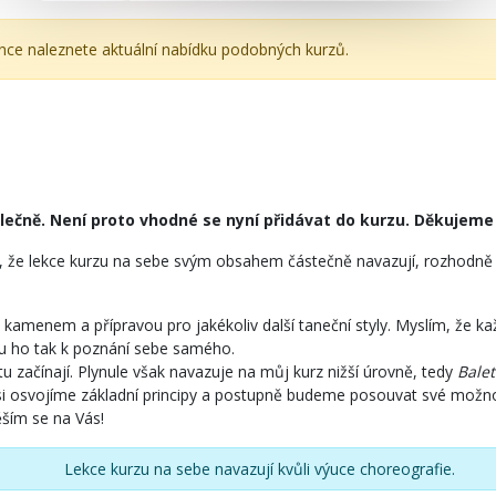
ánce naleznete aktuální nabídku podobných kurzů.
olečně. Není proto vhodné se nyní přidávat do kurzu. Děkujeme
tím, že lekce kurzu na sebe svým obsahem částečně navazují, rozhodn
 kamenem a přípravou pro jakékoliv další taneční styly. Myslím, že kaž
dou ho tak k poznání sebe samého.
tu začínají. Plynule však navazuje na můj kurz nižší úrovně, tedy
Balet
 si osvojíme základní principy a postupně budeme posouvat své možn
ěším se na Vás!
Lekce kurzu na sebe navazují kvůli výuce choreografie.