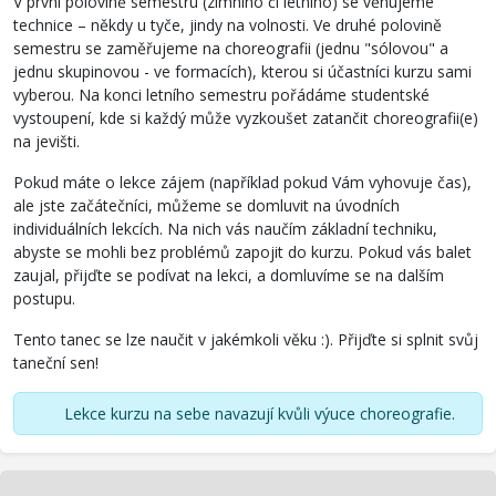
V první polovině semestru (zimního či letního) se věnujeme
technice – někdy u tyče, jindy na volnosti. Ve druhé polovině
semestru se zaměřujeme na choreografii (jednu "sólovou" a
jednu skupinovou - ve formacích), kterou si účastníci kurzu sami
vyberou. Na konci letního semestru pořádáme studentské
vystoupení, kde si každý může vyzkoušet zatančit choreografii(e)
na jevišti.
Pokud máte o lekce zájem (například pokud Vám vyhovuje čas),
ale jste začátečníci, můžeme se domluvit na úvodních
individuálních lekcích. Na nich vás naučím základní techniku,
abyste se mohli bez problémů zapojit do kurzu. Pokud vás balet
zaujal, přijďte se podívat na lekci, a domluvíme se na dalším
postupu.
Tento tanec se lze naučit v jakémkoli věku :). Přijďte si splnit svůj
taneční sen!
Lekce kurzu na sebe navazují kvůli výuce choreografie.