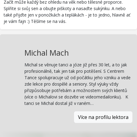
Začít může každý bez ohledu na věk nebo tělesné proporce.
Splňte si svůj sen a obujte piškoty a nasaďte sukýnku. A nebo
také přijďte jen v ponožkách a teplákách - je to jedno, hlavně ať
je vám fajn :) Těšíme se na vás.
Michal Mach
Michal se věnuje tanci a józe již přes 30 let, a to jak
profesionálně, tak jen tak pro potěšení. S Centrem
Tance spolupracuje už od počátku jeho vzniku a vede
zde lekce pro dospělé a seniory. Styl výuky vždy
přizpůsobuje potřebám a možnostem svých klientů
(více o Michalovi se dozvíte ve videomedailonku). K
tanci se Michal dostal již v raném…
Více na profilu lektora