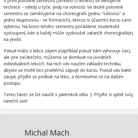
V první polovině semestru (zimního či letního) se věnujeme
technice – někdy u tyče, jindy na volnosti. Ve druhé polovině
semestru se zaměřujeme na choreografii (jednu "sólovou" a
jednu skupinovou - ve formacích), kterou si účastníci kurzu sami
vyberou. Na konci letního semestru pořádáme studentské
vystoupení, kde si každý může vyzkoušet zatančit choreografii(e)
na jevišti.
Pokud máte o lekce zájem (například pokud Vám vyhovuje čas),
ale jste začátečníci, můžeme se domluvit na úvodních
individuálních lekcích. Na nich vás naučím základní techniku,
abyste se mohli bez problémů zapojit do kurzu. Pokud vás balet
zaujal, přijďte se podívat na lekci, a domluvíme se na dalším
postupu.
Tento tanec se lze naučit v jakémkoli věku :). Přijďte si splnit svůj
taneční sen!
Michal Mach