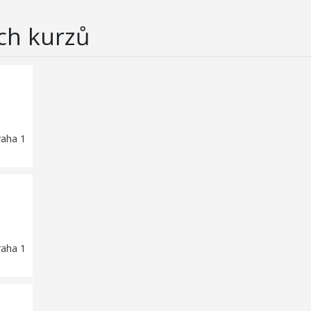
ch kurzů
raha 1
raha 1