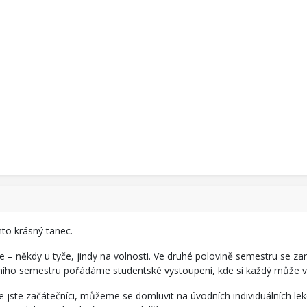
nto krásný tanec.
ce – někdy u tyče, jindy na volnosti. Ve druhé polovině semestru se 
tního semestru pořádáme studentské vystoupení, kde si každý může vyz
jste začátečníci, můžeme se domluvit na úvodních individuálních lekc