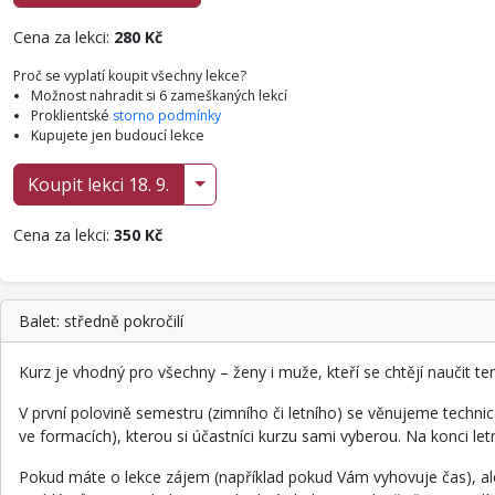
Cena za lekci:
280 Kč
Proč se vyplatí koupit všechny lekce?
Možnost nahradit si 6 zameškaných lekcí
Proklientské
storno podmínky
Kupujete jen budoucí lekce
Koupit lekci 18. 9.
Cena za lekci:
350 Kč
Balet: středně pokročilí
Kurz je vhodný pro všechny – ženy i muže, kteří se chtějí naučit te
V první polovině semestru (zimního či letního) se věnujeme techni
ve formacích), kterou si účastníci kurzu sami vyberou. Na konci le
Pokud máte o lekce zájem (například pokud Vám vyhovuje čas), ale 