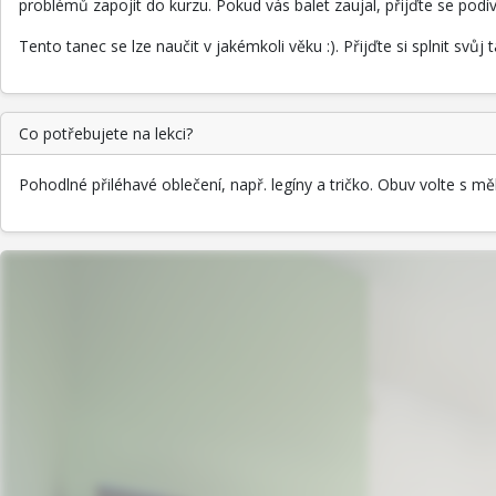
problémů zapojit do kurzu. Pokud vás balet zaujal, přijďte se podí
Tento tanec se lze naučit v jakémkoli věku :). Přijďte si splnit svůj 
Co potřebujete na lekci?
Pohodlné přiléhavé oblečení, např. legíny a tričko. Obuv volte s m