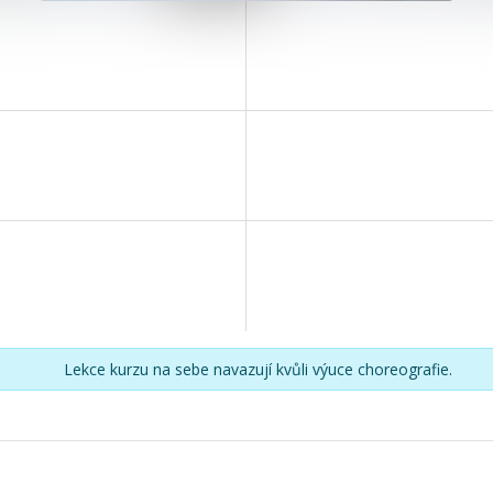
Lekce kurzu na sebe navazují kvůli výuce choreografie.