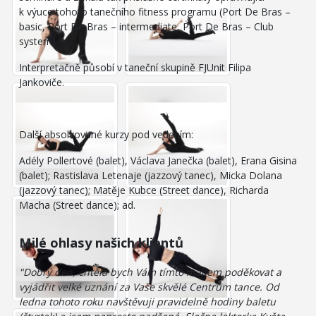
k výuce tohoto tanečního fitness programu (Port De Bras –
basic, Port De Bras – intermediate, Port De Bras – Club
system).
Interpretačně působí v taneční skupině FJUnit Filipa
Jankoviče.
Další absolvované kurzy pod vedením:
Adély Pollertové (balet), Václava Janečka (balet), Erana Gisina
(balet); Rastislava Letenaje (jazzový tanec), Micka Dolana
(jazzový tanec); Matěje Kubce (Street dance), Richarda
Macha (Street dance); ad.
Milé ohlasy našich klientů
"Dobrý den, chtěla bych Vám tímto mailem poděkovat a
vyjádřit velké uznání za Vaše skvělé Centrum tance. Od
ledna tohoto roku navštěvuji pravidelně hodiny baletu