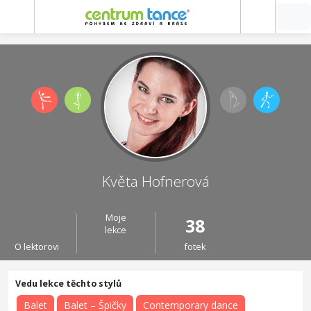
Květa Hofnerová
Moje
38
lekce
O lektorovi
fotek
Balet
Balet – Špičky
Contemporary dance