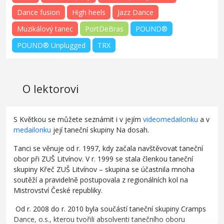
Dance fusion
High heels
Jazz Dance
Muzikálový tanec
PortDeBras
POUND®
POUND® Unplugged
TRX
O lektorovi
S Květkou se můžete seznámit i v jejím
videomedailonku
a v
medailonku
její taneční skupiny Na dosah.
Tanci se věnuje od r. 1997, kdy začala navštěvovat taneční
obor při ZUŠ Litvínov. V r. 1999 se stala členkou taneční
skupiny Křeč ZUŠ Litvínov – skupina se účastnila mnoha
soutěží a pravidelně postupovala z regionálních kol na
Mistrovství České republiky.
Od r. 2008 do r. 2010 byla součástí taneční skupiny Cramps
Dance, o.s., kterou tvořili absolventi tanečního oboru