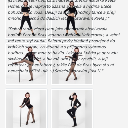
(čtvrtek) a jsem naprosto nadšená. Slečna lektorka Květa
Hofnerová je naprosto úžasná a skvělá a hodina uteče
bohužel jako voda. Děkuji za krásné hodiny tance a přeji
mnoho úspěchů do dalších let. S pozdravem Pavla J."
"Dobré ráno, včera jsem jako náhradník absolvovala
hodinu Port de Bras vedenou Květkou Hofnerovou, a velmi
mě tento styl zaujal. Baletní prvky ideálně propojené do
krátkých sestav, vysvětlené a s příjemnou vybranou
hudbou.....moc mne to bavilo. Lektorka Květka je opravdu
skvělou tanečnicí, a hlavně umí prvky vysvětlit. A její
repertoár je nepřeberný, takže Port de Bras bych si s ní
nenechala příště ujít. :-) Srdečně zdravím Jitka N."