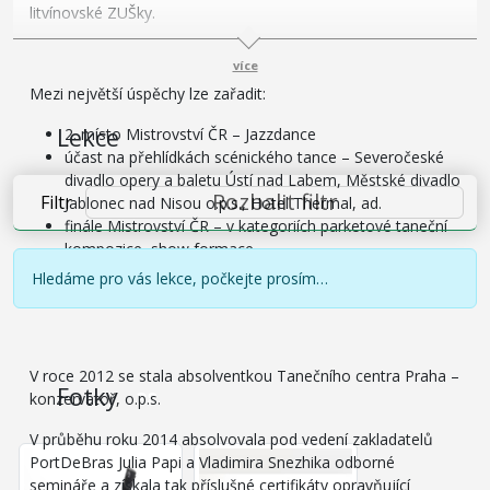
litvínovské ZUŠky.
více
Mezi největší úspěchy lze zařadit:
Lekce
2. místo Mistrovství ČR – Jazzdance
účast na přehlídkách scénického tance – Severočeské
divadlo opery a baletu Ústí nad Labem, Městské divadlo
Rozbalit filtr
Filtr
Jablonec nad Nisou o.p.s., Hotel Thermal, ad.
finále Mistrovství ČR – v kategoriích parketové taneční
kompozice, show formace
vystupování na společenských akcích – plesy, firemní
Hledáme pro vás lekce, počkejte prosím…
večírky, doprovodný program na sportovních akcích, aj.
V roce 2012 se stala absolventkou Tanečního centra Praha –
Fotky
38
konzervatoř, o.p.s.
V průběhu roku 2014 absolvovala pod vedení zakladatelů
PortDeBras Julia Papi a Vladimira Snezhika odborné
semináře a získala tak příslušné certifikáty opravňující