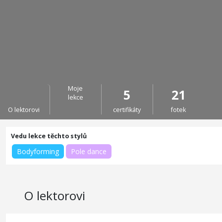
Moje
5
21
lekce
O lektorovi
certifikáty
fotek
Bodyforming
Pole dance
O lektorovi