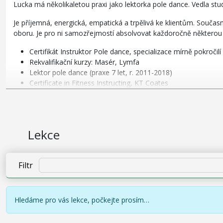
Lucka má několikaletou praxi jako lektorka pole dance. Vedla stud
Je příjemná, energická, empatická a trpělivá ke klientům. Součas
oboru. Je pro ni samozřejmostí absolvovat každoročně některou ze
Certifikát Instruktor Pole dance, specializace mírně pokročilí
Rekvalifikační kurzy: Masér, Lymfa
Lektor pole dance (praxe 7 let, r. 2011-2018)
Certificate in Fitness Instructing, KT Coates
Lekce
Filtr
Hledáme pro vás lekce, počkejte prosím…