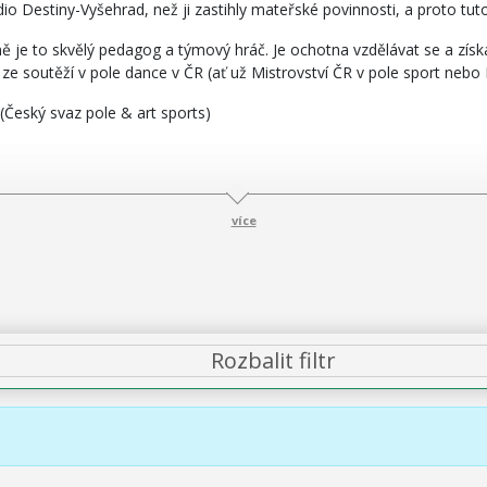
io Destiny-Vyšehrad, než ji zastihly mateřské povinnosti, a proto tuto 
ně je to skvělý pedagog a týmový hráč. Je ochotna vzdělávat se a zís
 soutěží v pole dance v ČR (ať už Mistrovství ČR v pole sport nebo P
 (Český svaz pole & art sports)
více
Rozbalit filtr