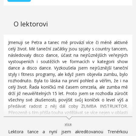
O lektorovi
Jmenuji se Petra a tanec mě provází více či méně aktivně
celý život. Mé taneční začátky jsou spjaty s country tancem,
následovaly disco dance, účast na nejrůznějších veřejných
vystoupeních i soutěžích ve formacích v kategorii show
dance a disco dance. Vyzkoušela jsem nejrůznější taneční
styly i fitness programy, ale když jsem objevila zumbu, bylo
rozhodnuto. Byla to láska na první pohled a věřím, že i na
celý život. Řada koníčků mě časem omrzela, ale zumba mě
drží již neuvěřitelných 15 let. Proto jsem se rozhodla zúročit
všechny své zkušenosti, povýšit svůj koníček o level výš a
předávat radost z něj dál coby ZUMBA INSTRUKTOR.
Přirozeně s tím přišla touha vzdělávat se více nejen v oblasti
zumby, ale obecně v lektorování, vedení tanečních kolektivů,
více
taneční psychologii aj., proto jsem absolvovala také kurz
Lektora tance a nyní jsem akreditovanou Trenérkou