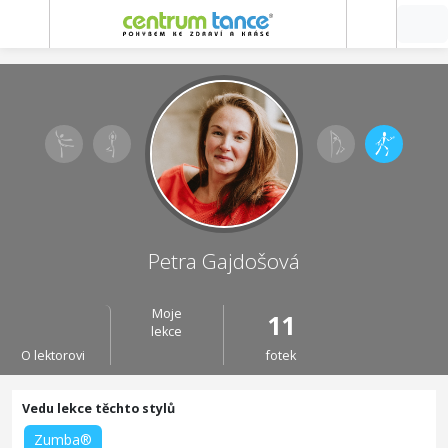
Petra Gajdošová
Moje
11
lekce
O lektorovi
fotek
Zumba®