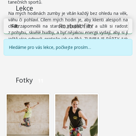
tanečních sportů.
Lekce
Na mých hodinách zumby je vítán každý bez ohledu na věk,
váhu či pohlaví. Cílem mých hodin je, aby klienti alespoň na
Rozbalit filtr
Filtr
chvíli zapomněli na starosti všedních dní a užili si radost
z pohybu, skvělé hudby, a byť nějakou energii vydají, aby si jí
ještě více odnesli, protože jak se říká, ZUMBA JE PÁRTY, tak
si ji spolu pojďme užít!
Hledáme pro vás lekce, počkejte prosím…
Fotky
11