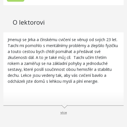
O lektorovi
Jmenuji se Jirka a čínskému cvičení se věnuji od svých 23 let.
Taichi mi pomohlo s mentálnímy problémy a zlepšilo fyzičku
a touto cestou bych chtěl pomáhat a předávat své
zkušenosti dál. A to je také můj cíl. Taichi učím třetím
rokem a zaměřuji se na základní pohyby a jednoduché
sestavy, které posílí součinnost obou hemisfér a stabilitu
dechu. Lekce jsou vedeny tak, aby vás cvičení bavilo a
odcházeli jste domů s lehkou myslí a plní energie.
více