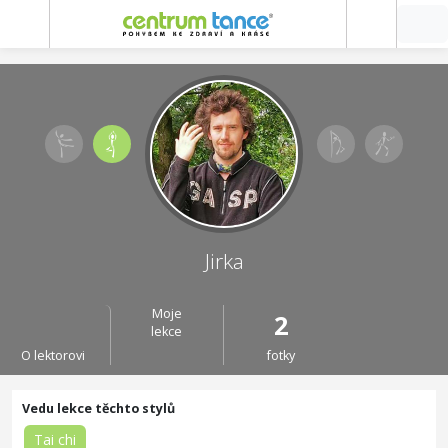
Jirka
Moje
2
lekce
O lektorovi
fotky
Tai chi