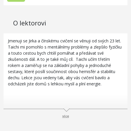
O lektorovi
Jmenuji se Jirka a čínskému cvičení se věnuji od svých 23 let.
Taichi mi pomohlo s mentálnímy problémy a zlepšilo fyzičku
a touto cestou bych chtěl pomáhat a předávat své
zkušenosti dál. A to je také můj cíl. Taichi učím třetím
rokem a zaměřuji se na základní pohyby a jednoduché
sestavy, které posílí součinnost obou hemisfér a stabilitu
dechu. Lekce jsou vedeny tak, aby vás cvičení bavilo a
odcházeli jste domů s lehkou myslí a plní energie.
více