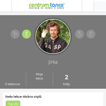
Jirka
Moje
2
lekce
O lektorovi
fotky
Tai chi