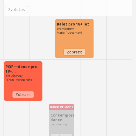
Balet pro 18+ let
pro všechny
Marie Puchernová
POP—dance pro
18+…
pro všechny
Tereza Monhartová
lekce zrušena
Contemporary
dance
pro všechny