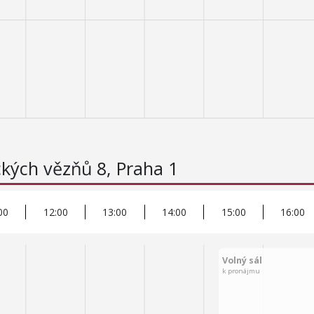
ických vězňů 8, Praha 1
00
12:00
13:00
14:00
15:00
16:00
Volný sál
k pronájmu