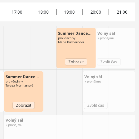
17:00
18:00
19:00
20:00
21:00
Summer Dance…
Volný sál
pro všechny
k pronájmu
Marie Puchernová
Summer Dance…
Volný sál
pro všechny
k pronájmu
Tereza Monhartová
Volný sál
k pronájmu