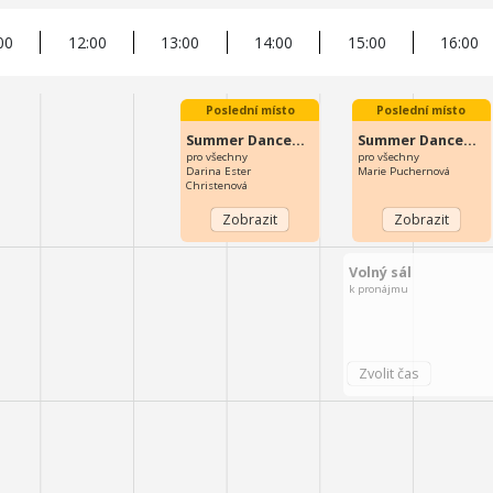
00
12:00
13:00
14:00
15:00
16:00
Poslední místo
Poslední místo
Summer Dance…
Summer Dance…
pro všechny
pro všechny
Darina Ester
Marie Puchernová
Christenová
Volný sál
k pronájmu