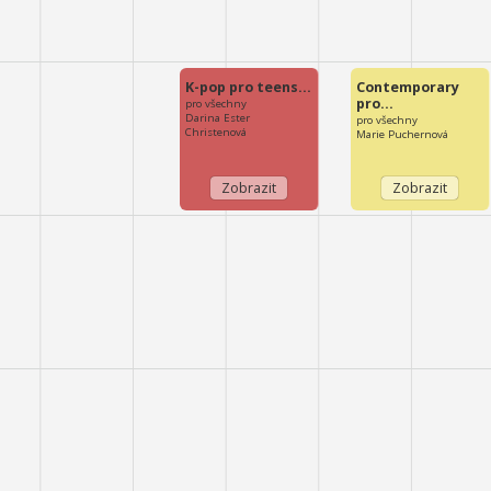
K-pop pro teens…
Contemporary
pro…
pro všechny
Darina Ester
pro všechny
Christenová
Marie Puchernová