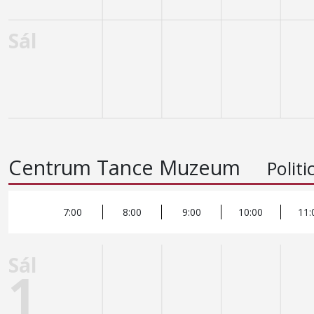
Centrum Tance Muzeum
Polit
7:00
8:00
9:00
10:00
11: