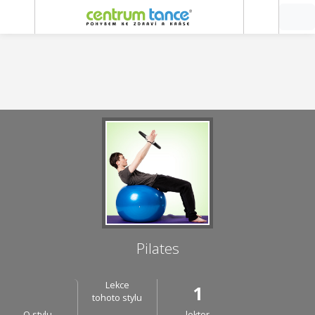
Pilates
Lekce
1
tohoto stylu
O stylu
lektor