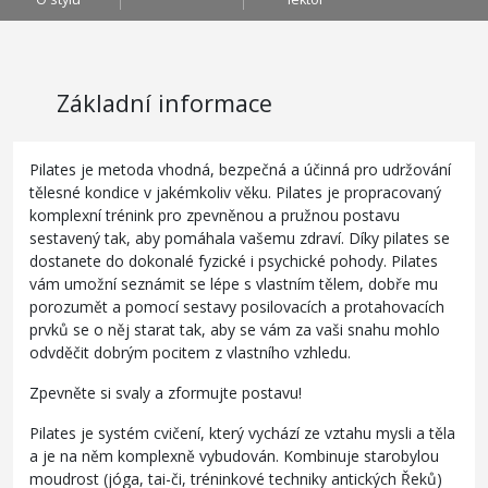
Základní informace
Pilates je metoda vhodná, bezpečná a účinná pro udržování
tělesné kondice v jakémkoliv věku. Pilates je propracovaný
komplexní trénink pro zpevněnou a pružnou postavu
sestavený tak, aby pomáhala vašemu zdraví. Díky pilates se
dostanete do dokonalé fyzické i psychické pohody. Pilates
vám umožní seznámit se lépe s vlastním tělem, dobře mu
porozumět a pomocí sestavy posilovacích a protahovacích
prvků se o něj starat tak, aby se vám za vaši snahu mohlo
odvděčit dobrým pocitem z vlastního vzhledu.
Zpevněte si svaly a zformujte postavu!
Pilates je systém cvičení, který vychází ze vztahu mysli a těla
a je na něm komplexně vybudován. Kombinuje starobylou
moudrost (jóga, tai-či, tréninkové techniky antických Řeků)