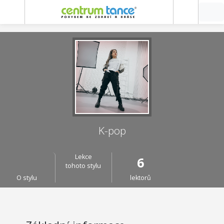
K-pop
Lekce
6
tohoto stylu
O stylu
lektorů