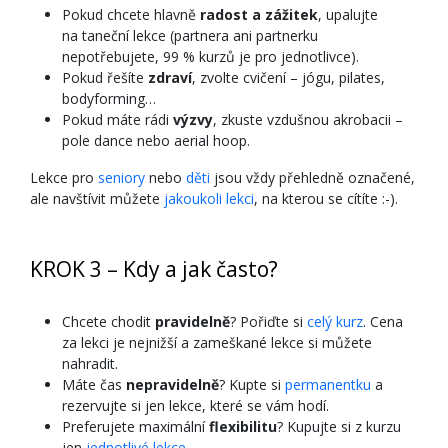
Pokud chcete hlavně
radost a zážitek
, upalujte
na taneční lekce (partnera ani partnerku
nepotřebujete, 99 % kurzů je pro jednotlivce).
Pokud řešíte
zdraví
, zvolte cvičení – jógu, pilates,
bodyforming…
Pokud máte rádi
výzvy
, zkuste vzdušnou akrobacii –
pole dance nebo aerial hoop.
Lekce pro
seniory
nebo
děti
jsou vždy přehledně označené,
ale navštívit můžete
jakoukoli lekci
, na kterou se cítíte :-).
KROK 3 – Kdy a jak často?
Chcete chodit
pravidelně
? Pořiďte si
celý kurz
. Cena
za lekci je nejnižší a zameškané lekce si můžete
nahradit.
Máte čas
nepravidelně
? Kupte si
permanentku
a
rezervujte si jen lekce, které se vám hodí.
Preferujete maximální
flexibilitu
? Kupujte si z kurzu
jen
jednotlivé lekce
.