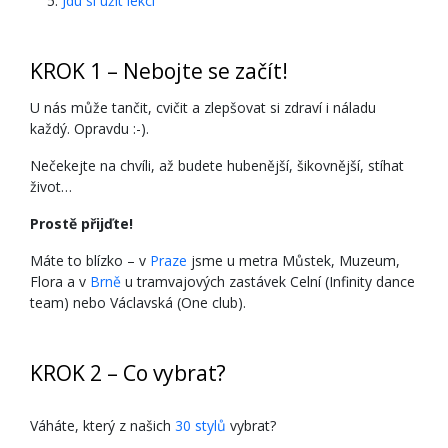
Jdu si užít lekci
KROK 1 – Nebojte se začít!
U nás může tančit, cvičit a zlepšovat si zdraví i náladu
každý. Opravdu :-).
Nečekejte na chvíli, až budete hubenější, šikovnější, stíhat
život…
Prostě přijďte!
Máte to blízko – v
Praze
jsme u metra Můstek, Muzeum,
Flora a v
Brně
u tramvajových zastávek Celní (Infinity dance
team) nebo Václavská (One club).
KROK 2 – Co vybrat?
Váháte, který z našich
30 stylů
vybrat?