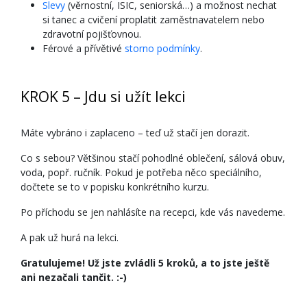
Slevy
(věrnostní, ISIC, seniorská…) a možnost nechat
si tanec a cvičení proplatit zaměstnavatelem nebo
zdravotní pojišťovnou.
Férové a přívětivé
storno podmínky
.
KROK 5 – Jdu si užít lekci
Máte vybráno i zaplaceno – teď už stačí jen dorazit.
Co s sebou? Většinou stačí pohodlné oblečení, sálová obuv,
voda, popř. ručník. Pokud je potřeba něco speciálního,
dočtete se to v popisku konkrétního kurzu.
Po příchodu se jen nahlásíte na recepci, kde vás navedeme.
A pak už hurá na lekci.
Gratulujeme! Už jste zvládli 5 kroků, a to jste ještě
ani nezačali tančit. :-)