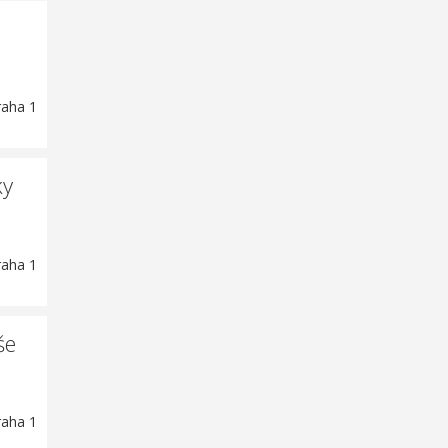
raha 1
ky
raha 1
še
raha 1