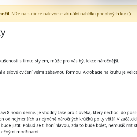
ončil
. Níže na stránce naleznete aktuální nabídku podobných kurzů.
ky
ušenosti s tímto stylem, může pro vás být lekce náročnější.
 a silové cvičení velmi zábavnou formou. Akrobacie na kruhu je velice
áví 8 hodin denně. Je vhodný také pro člověka, který nechodí do posil
n od nejmenších a nejméně náročných krůčků po ty větší. V začátcích
 bude jistit. Pokud se ti honí hlavou, zda to bude bolet, nemusíš mít 
ytečnými modřinami.