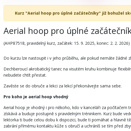
Kurz "Aerial hoop pro úplné začátečníky" již bohužel sk
Aerial hoop pro úplné začáteční
(AHP87518, pravidelný kurz, začátek: 15. 9. 2025, konec: 2. 2. 2026)
Do kurzu lze nastoupit i v jeho průběhu, ale pokud nemáte žádné zk
Dechberoucí akrobatický tanec na visutém kruhu kombinuje flexibilní
nebudete chtít přestat.
Zavěste se do obruče a lekci za lekcí překonávejte sama sebe.
Pro koho je aerial hoop vhodný
Aerial hoop je vhodný i pro někoho, kdo v kanceláři za počítačem tr
získává a buduje postupně s pravidelným tréninkem. Kurz bude vede
lektorka ti bude celou dobu k dispozici, bude ti pomáhat a hlavně tě
zabrání přímému kontaktu kůže s obručí a uchráníš se tím před zb