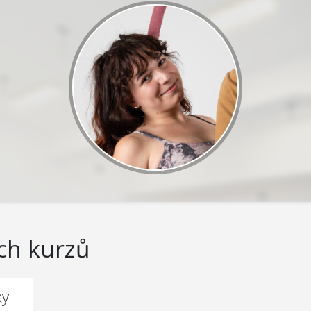
ch kurzů
ky