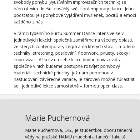
svobody pohybu (využíváním improvizačních technik) se
nám otevírá dnešní obsáhlý svět contemporary dance. Jeho
podstatou je i pohybové vyjádření myšlenek, pocitů a emocí
každého z nás.
V rámci týdenního kurzu Summer Dance Intensive se v
jednotlivých lekcích společně zaměříme na všechny oblasti,
ze kterých contemporary čerpá a na kterých staví – moderní
techniky, stretching, posilování, floorwork, piruety, skoky i
improvizaci. Ačkoliv na sebe lekce budou navazovat a
společně v nich budeme postupně rozvíjet pohybový
materiál i technické principy, jež nám pomohou v
nastudování závěrečné variace, je zároveň možné zúčastnit
se i jednotlivé lekce samostatně – formou open class.
Marie Puchernová
Marie Puchernová, DiS., je studentkou oboru taneční
vědy na pražské HAMU (Hudební a taneční fakultě