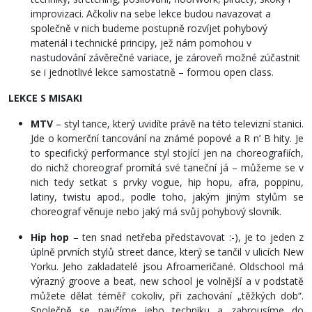
improvizaci. Ačkoliv na sebe lekce budou navazovat a
společně v nich budeme postupně rozvíjet pohybový
materiál i technické principy, jež nám pomohou v
nastudování závěrečné variace, je zároveň možné zúčastnit
se i jednotlivé lekce samostatně – formou open class.
LEKCE S MISAKI
MTV
– styl tance, který uvidíte právě na této televizní stanici.
Jde o komerční tancování na známé popové a R n’ B hity. Je
to specifický performance styl stojící jen na choreografiích,
do nichž choreograf promítá své taneční já – můžeme se v
nich tedy setkat s prvky vogue, hip hopu, afra, poppinu,
latiny, twistu apod., podle toho, jakým jiným stylům se
choreograf věnuje nebo jaký má svůj pohybový slovník.
Hip hop
– ten snad netřeba představovat :-), je to jeden z
úplně prvních stylů street dance, který se tančil v ulicích New
Yorku. Jeho zakladatelé jsou Afroameričané. Oldschool má
výrazný groove a beat, new school je volnější a v podstatě
můžete dělat téměř cokoliv, při zachování „těžkých dob“.
Společně se naučíme jeho techniku a zabrousíme do