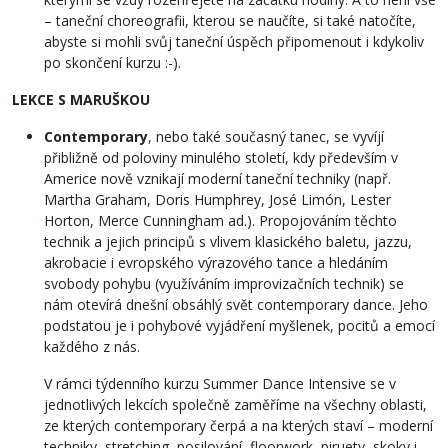
– taneční choreografii, kterou se naučíte, si také natočíte,
abyste si mohli svůj taneční úspěch připomenout i kdykoliv
po skončení kurzu :-).
LEKCE S MARUŠKOU
Contemporary
, nebo také současný tanec, se vyvíjí
přibližně od poloviny minulého století, kdy především v
Americe nově vznikají moderní taneční techniky (např.
Martha Graham, Doris Humphrey, José Limón, Lester
Horton, Merce Cunningham ad.). Propojováním těchto
technik a jejich principů s vlivem klasického baletu, jazzu,
akrobacie i evropského výrazového tance a hledáním
svobody pohybu (využíváním improvizačních technik) se
nám otevírá dnešní obsáhlý svět contemporary dance. Jeho
podstatou je i pohybové vyjádření myšlenek, pocitů a emocí
každého z nás.
V rámci týdenního kurzu Summer Dance Intensive se v
jednotlivých lekcích společně zaměříme na všechny oblasti,
ze kterých contemporary čerpá a na kterých staví – moderní
techniky, stretching, posilování, floorwork, piruety, skoky i