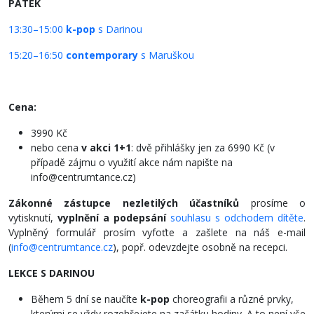
PÁTEK
13:30–15:00
k-pop
s Darinou
15:20–16:50
contemporary
s Maruškou
Cena:
3990 Kč
nebo cena
v akci 1+1
: dvě přihlášky jen za 6990 Kč (v
případě zájmu o využití akce nám napište na
info@centrumtance.cz)
Zákonné zástupce nezletilých účastníků
prosíme o
vytisknutí,
vyplnění a podepsání
souhlasu s odchodem dítěte
.
Vyplněný formulář prosím vyfoťte a zašlete na náš e-mail
(
info@centrumtance.cz
), popř. odevzdejte osobně na recepci.
LEKCE S DARINOU
Během 5 dní se naučíte
k-pop
choreografii a různé prvky,
kterými se vždy rozehřejete na začátku hodiny. A to není vše