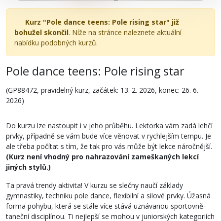
Kurz "Pole dance teens: Pole rising star" již
bohužel skončil
. Níže na stránce naleznete aktuální
nabídku podobných kurzů.
Pole dance teens: Pole rising star
(GP88472, pravidelný kurz, začátek: 13. 2. 2026, konec: 26. 6.
2026)
Do kurzu lze nastoupit i v jeho průběhu. Lektorka vám zadá lehčí
prvky, případně se vám bude více věnovat v rychlejším tempu. Je
ale třeba počítat s tím, že tak pro vás může být lekce náročnější.
(Kurz není vhodný pro nahrazování zameškaných lekcí
jiných stylů.)
Ta pravá trendy aktivita! V kurzu se slečny naučí základy
gymnastiky, techniku pole dance, flexibilní a silové prvky. Úžasná
forma pohybu, která se stále více stává uznávanou sportovně-
taneční disciplínou. Ti nejlepší se mohou v juniorských kategoriích