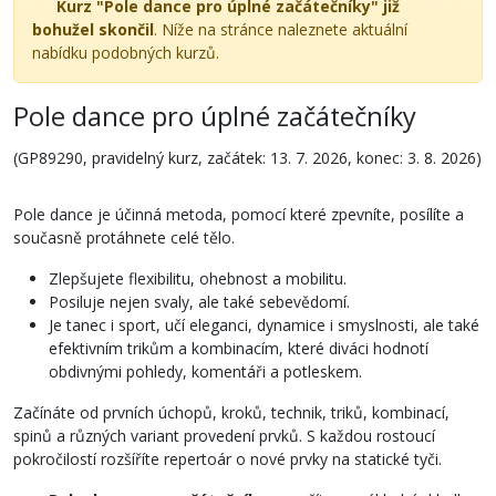
Kurz "Pole dance pro úplné začátečníky" již
bohužel skončil
. Níže na stránce naleznete aktuální
nabídku podobných kurzů.
Pole dance pro úplné začátečníky
(GP89290, pravidelný kurz, začátek: 13. 7. 2026, konec: 3. 8. 2026)
Pole dance je účinná metoda, pomocí které zpevníte, posílíte a
současně protáhnete celé tělo.
Zlepšujete flexibilitu, ohebnost a mobilitu.
Posiluje nejen svaly, ale také sebevědomí.
Je tanec i sport, učí eleganci, dynamice i smyslnosti, ale také
efektivním trikům a kombinacím, které diváci hodnotí
obdivnými pohledy, komentáři a potleskem.
Začínáte od prvních úchopů, kroků, technik, triků, kombinací,
spinů a různých variant provedení prvků. S každou rostoucí
pokročilostí rozšíříte repertoár o nové prvky na statické tyči.