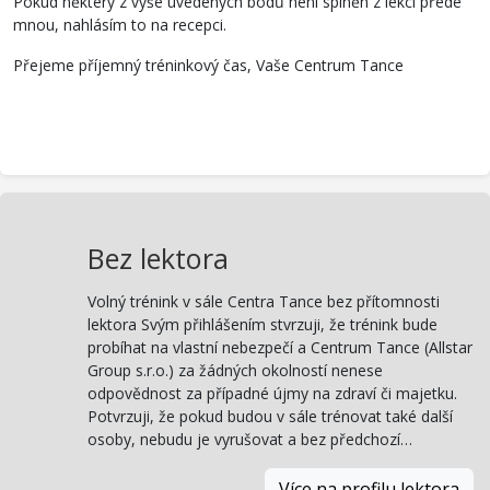
Pokud některý z výše uvedených bodů není splněn z lekcí přede
mnou, nahlásím to na recepci.
Přejeme příjemný tréninkový čas, Vaše Centrum Tance
Bez lektora
Volný trénink v sále Centra Tance bez přítomnosti
lektora Svým přihlášením stvrzuji, že trénink bude
probíhat na vlastní nebezpečí a Centrum Tance (Allstar
Group s.r.o.) za žádných okolností nenese
odpovědnost za případné újmy na zdraví či majetku.
Potvrzuji, že pokud budou v sále trénovat také další
osoby, nebudu je vyrušovat a bez předchozí…
Více na profilu lektora