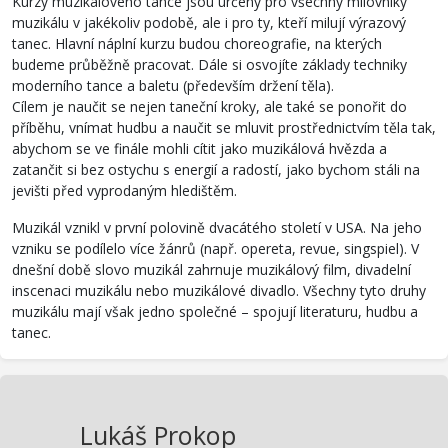
Kurzy muzikálového tance jsou určeny pro všechny milovníky
muzikálu v jakékoliv podobě, ale i pro ty, kteří milují výrazový
tanec. Hlavní náplní kurzu budou choreografie, na kterých
budeme průběžně pracovat. Dále si osvojíte základy techniky
moderního tance a baletu (především držení těla).
Cílem je naučit se nejen taneční kroky, ale také se ponořit do
příběhu, vnímat hudbu a naučit se mluvit prostřednictvím těla tak,
abychom se ve finále mohli cítit jako muzikálová hvězda a
zatančit si bez ostychu s energií a radostí, jako bychom stáli na
jevišti před vyprodaným hledištěm.
Muzikál vznikl v první polovině dvacátého století v USA. Na jeho
vzniku se podílelo více žánrů (např. opereta, revue, singspiel). V
dnešní době slovo muzikál zahrnuje muzikálový film, divadelní
inscenaci muzikálu nebo muzikálové divadlo. Všechny tyto druhy
muzikálu mají však jedno společné – spojují literaturu, hudbu a
tanec.
Lukáš Prokop