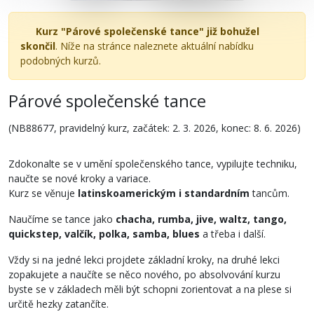
Kurz "Párové společenské tance" již bohužel
skončil
. Níže na stránce naleznete aktuální nabídku
podobných kurzů.
Párové společenské tance
(NB88677, pravidelný kurz, začátek: 2. 3. 2026, konec: 8. 6. 2026)
Zdokonalte se v umění společenského tance, vypilujte techniku,
naučte se nové kroky a variace.
Kurz se věnuje
latinskoamerickým i standardním
tancům.
Naučíme se tance jako
chacha, rumba, jive, waltz, tango,
quickstep, valčík, polka, samba, blues
a třeba i další.
Vždy si na jedné lekci projdete základní kroky, na druhé lekci
zopakujete a naučíte se něco nového, po absolvování kurzu
byste se v základech měli být schopni zorientovat a na plese si
určitě hezky zatančíte.