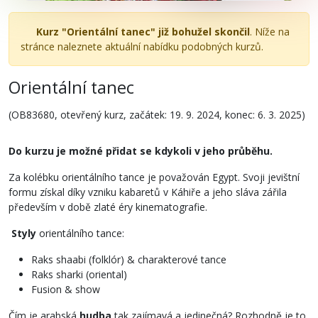
Kurz "Orientální tanec" již bohužel skončil
. Níže na
stránce naleznete aktuální nabídku podobných kurzů.
Orientální tanec
(OB83680, otevřený kurz, začátek: 19. 9. 2024, konec: 6. 3. 2025)
Do kurzu je možné přidat se kdykoli v jeho průběhu.
Za kolébku orientálního tance je považován Egypt. Svoji jevištní
formu získal díky vzniku kabaretů v Káhiře a jeho sláva zářila
především v době zlaté éry kinematografie.
Styly
orientálního tance:
Raks shaabi (folklór) & charakterové tance
Raks sharki (oriental)
Fusion & show
Čím je arabská
hudba
tak zajímavá a jedinečná? Rozhodně je to