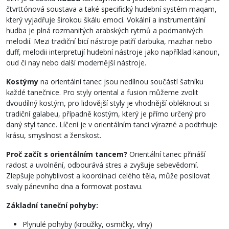
čtvrttónová soustava a také specifický hudební systém maqam,
který vyjadřuje širokou škálu emocí. Vokální a instrumentální
hudba je plná rozmanitých arabských rytmů a podmanivých
melodií. Mezi tradiční bicí nástroje patří darbuka, mazhar nebo
duff, melodii interpretují hudební nástroje jako například kanoun,
oud či nay nebo další modernější nástroje.
Kostýmy
na orientální tanec jsou nedílnou součástí šatníku
každé tanečnice. Pro styly oriental a fusion můžeme zvolit
dvoudílný kostým, pro lidovější styly je vhodnější obléknout si
tradiční galabeu, případně kostým, který je přímo určený pro
daný styl tance. Líčení je v orientálním tanci výrazné a podtrhuje
krásu, smyslnost a ženskost.
Proč začít s orientálním tancem?
Orientální tanec přináší
radost a uvolnění, odbourává stres a zvyšuje sebevědomí.
Zlepšuje pohyblivost a koordinaci celého těla, může posilovat
svaly pánevního dna a formovat postavu.
Základní taneční pohyby:
Plynulé pohyby (kroužky, osmičky, vlny)