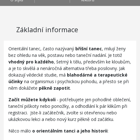
Základní informace
Orientální tanec, často nazývaný
břišní tanec
, milují ženy
bez ohledu na věk, postavu nebo taneční nadání. Je totiž
vhodný pro každého
, šetrný k tělu, především ke kloubům,
a je to skvělá a nenáročná alternativa třeba posilovny. Jak
dokazují vědecké studie, má
blahodárné a terapeutické
účinky
na organismus i psychickou pohodu, a přesto se při
něm dokážete
pěkně zapotit
.
Začít můžete kdykoli
- potřebujete jen pohodlné oblečení,
taneční piškoty nebo ponožky, a odhodlání k pár klikům při
registraci. Jste-li začátečník, zvolte si otevřenou nebo
ukázkovou lekci a nebo nový kurz pěkně od začátku.
Něco málo
o orientálním tanci a jeho historii
: