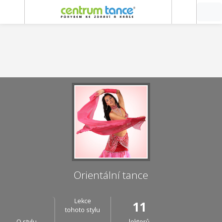
Orientální tance
Lekce
11
tohoto stylu
O stylu
lektorů