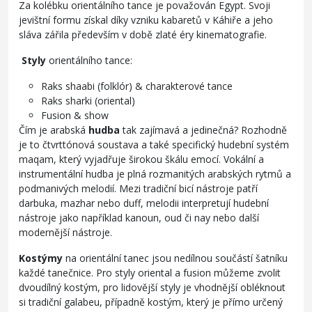
Za kolébku orientálního tance je považován Egypt. Svoji
jevištní formu získal díky vzniku kabaretů v Káhiře a jeho
sláva zářila především v době zlaté éry kinematografie.
Styly
orientálního tance:
Raks shaabi (folklór) & charakterové tance
Raks sharki (oriental)
Fusion & show
Čím je arabská
hudba
tak zajímavá a jedinečná? Rozhodně
je to čtvrttónová soustava a také specifický hudební systém
maqam, který vyjadřuje širokou škálu emocí. Vokální a
instrumentální hudba je plná rozmanitých arabských rytmů a
podmanivých melodií. Mezi tradiční bicí nástroje patří
darbuka, mazhar nebo duff, melodii interpretují hudební
nástroje jako například kanoun, oud či nay nebo další
modernější nástroje.
Kostýmy
na orientální tanec jsou nedílnou součástí šatníku
každé tanečnice. Pro styly oriental a fusion můžeme zvolit
dvoudílný kostým, pro lidovější styly je vhodnější obléknout
si tradiční galabeu, případně kostým, který je přímo určený