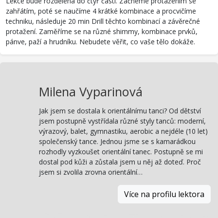
Lekce bude rozdělena do čtyř částí. Začneme protažením se
zahřátím, poté se naučíme 4 krátké kombinace a procvičíme
techniku, následuje 20 min Drill těchto kombinací a závěrečné
protažení. Zaměříme se na různé shimmy, kombinace prvků,
pánve, paží a hrudníku. Nebudete věřit, co vaše tělo dokáže.
Milena Vyparinová
Jak jsem se dostala k orientálnímu tanci? Od dětství
jsem postupně vystřídala různé styly tanců: moderní,
výrazový, balet, gymnastiku, aerobic a nejdéle (10 let)
společenský tance. Jednou jsme se s kamarádkou
rozhodly vyzkoušet orientální tanec. Postupně se mi
dostal pod kůži a zůstala jsem u něj až doteď. Proč
jsem si zvolila zrovna orientální…
Více na profilu lektora