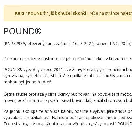
Kurz "POUND®" již bohužel skončil
. Níže na stránce nale
POUND®
(PNP82989, otevřený kurz, začátek: 16. 9. 2024, konec: 17. 2. 2025)
Do kurzu je možné nastoupit i v jeho průběhu. Lekce v kurzu na se
POUND® vytvořily v roce 2011 dvě ženy, které byly rekreačními buben
vyrovnaná, symetrická a štíhlá. Ale nudila je rutina a toužily znovu 
mohou být jedno a totéž.
Četné studie prokázaly silné účinky bubnování na povzbuzení mozku
úrovni, posílil imunitní systém, snížil krevní tlak, snížil chronickou b
Za jednu lekci spálíte až 900+ kalorií, posílíte a vytvarujete zřídka 
vytrvalost a muzikálnost. Namísto počítání opakování nebo sledová
Toto strategické rozptýlení je zodpovědné za „návykovost“ POUN