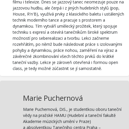
filmu i televize. Dnes se jazzový tanec neomezuje pouze na
jazzovou hudbu, ale čerpá i z jiných hudebních stylů (pop,
House, R'n'B), využívá prvky z klasického baletu i ustálených
technik moderního tance a pracuje s prostorem a
dynamikou. Tím vytváří umělecký prožitek, který spojuje
techniku s expresí a otevírá tanečníkům široké spektrum
možností pro seberealizaci a tvorbu. Lekci začneme
rozehřátím, po němž bude následovat práce s izolovanými
pohyby a dynamikou, práce nohou, zaměření na výraz a
závěrečné zkombinování všech těchto prvků do krátké
taneční vazby. Lekce je zároveň otevřená i formou open
class, je tedy možné zúčastnit se jí samostatně.
Marie Puchernová
Marie Puchernová, DiS., je studentkou oboru taneční
vědy na pražské HAMU (Hudební a taneční fakultě
Akademie múzických umění v Praze)
a absolventkou Tanečního centra Praha –