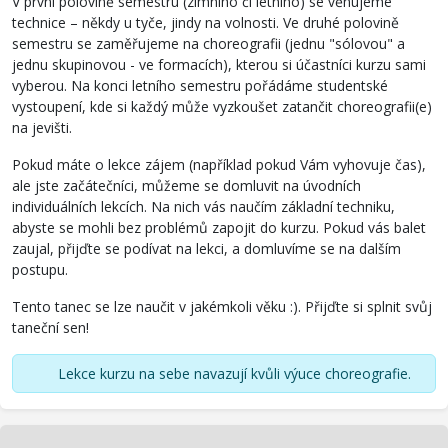
V první polovině semestru (zimního či letního) se věnujeme
technice – někdy u tyče, jindy na volnosti. Ve druhé polovině
semestru se zaměřujeme na choreografii (jednu "sólovou" a
jednu skupinovou - ve formacích), kterou si účastníci kurzu sami
vyberou. Na konci letního semestru pořádáme studentské
vystoupení, kde si každý může vyzkoušet zatančit choreografii(e)
na jevišti.
Pokud máte o lekce zájem (například pokud Vám vyhovuje čas),
ale jste začátečníci, můžeme se domluvit na úvodních
individuálních lekcích. Na nich vás naučím základní techniku,
abyste se mohli bez problémů zapojit do kurzu. Pokud vás balet
zaujal, přijďte se podívat na lekci, a domluvíme se na dalším
postupu.
Tento tanec se lze naučit v jakémkoli věku :). Přijďte si splnit svůj
taneční sen!
Lekce kurzu na sebe navazují kvůli výuce choreografie.