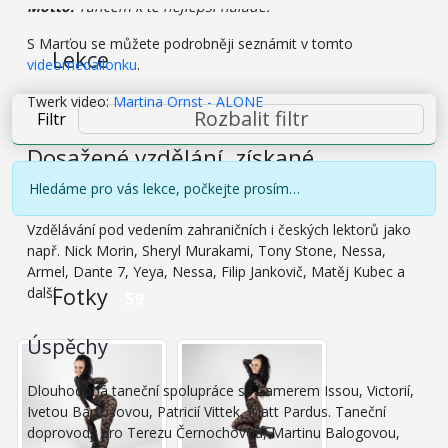
Motto:
Tancem k té nejlepší náladě!
S Marťou se můžete podrobněji seznámit v tomto
Lekce
videomedailonku
.
Twerk video:
Martina Ornst - ALONE
Rozbalit filtr
Filtr
Dosažené vzdělání, získané
certifikáty opravňující k výuce
Hledáme pro vás lekce, počkejte prosím…
Vzdělávání pod vedením zahraničních i českých lektorů jako
např. Nick Morin, Sheryl Murakami, Tony Stone, Nessa,
Armel, Dante 7, Yeya, Nessa, Filip Jankovič, Matěj Kubec a
Fotky
další.
59
Úspěchy
Dlouhodobá taneční spolupráce se Samerem Issou, Victorií,
Ivetou Bartošovou, Patricií Vittek, Matt Pardus. Taneční
doprovody pro Terezu Černochovou, Martinu Balogovou,