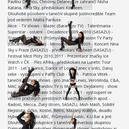
Pavlínu Dubnou, Christinu Delaney, ze zahraničí Nisha
Kataria, Nina Sky, předskokani Kosheen.
Dlouhobé působení v taneční skupině Justincredible Team
pod vedením Matta Parduse.
Akce: - TV shows - Mazec (Barandov TV) - Talentmania -
Superstar - ostatní: - Decadence 2009 - 2010 (SASAZU) -
Trancefusion 2011 (Průmyslový Palác) - Fasion TV Party
(Občanská plovárna) - Mimoňské války 2009 - Koncert Nina
Sky v Praze (SASAZU) - předskokani Kosheen (SASAZU) -
Festival Mezi Ploty 2010,2011 - Prezentace značky Ice
Watch v ČR - Ples Afrika - předskokani na Lunetic Tour
2011 - Let´s Dance, Dance of Love, Tanec v srdci, Daruj
sebe - vystoupení v Palffy Club - Vídeň - Patricia Vittek -
taneční Fashion shows - pro značky Lewis, VeroModa, C&A,
MAC aj. - ples Barandov TV (s Martinem Dejdarem) - show
na Party Miss - Bravo School Tour 2011 - vystoupení ve
většině pražských prestižních klubech, divadlech apod. -
Radost, Mecca, Zlatý strom, SASAZU, Mish Mash, Solidní
Nejistota, Óčko, Kostel, Retro, Mazaný Králíček, divadlo
Hybernia, divadlo ABC, Průmyslový palác, K.U.Bar a jiné.
Dlouhodobá spolupráce s taneční a pěveckou skupinou
Dalmateens - vytváření choreografií, shows, workshopy aj.