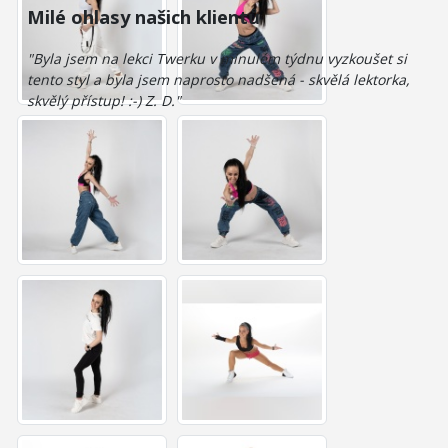
Milé ohlasy našich klientů
"Byla jsem na lekci Twerku v minulém týdnu vyzkoušet si
tento styl a byla jsem naprosto nadšená - skvělá lektorka,
skvělý přístup! :-) Z. D."