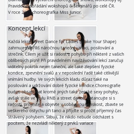
Pravidelné pořádání wokshopů či seminářů po celé ČR.
V roce 2011 choreografka Miss Junior.
Koncept lekcí
Každá lekce Street Dance for Ladies (Make Your Shape)
zahrnuje nepříliš náročnou taneční variaci, posilování a
strečink. Cílem je užít si radost z pohybu při některé z vašich
oblíbených písní! Při pravidelném navštěvování lekcí zaručuji
viditelný pokrok nejen taneční, ale také zlepšení fyzické
kondice, zpevnění svalů a v neposlední řadě také citlivější
vnímání hudby. Ve svých lekcích kladu důraz také na
posilování a udržování dobré fyzické kondice.Choreografie
budou obsahovat kromě jiných také ženské sexy pohyby,
avšak stále ve stylu RNB a street dance! Zatancujte si s
radostí, projevte a objevte v sobě svou ženskost, zbavte se
veškerého ostychu při tanci a přijďte si prožit příjemný čas
strávený pohybem. Slibuji, že nikdo nebude odcházet s
pocitem, že nezvládl některý z prvků variace