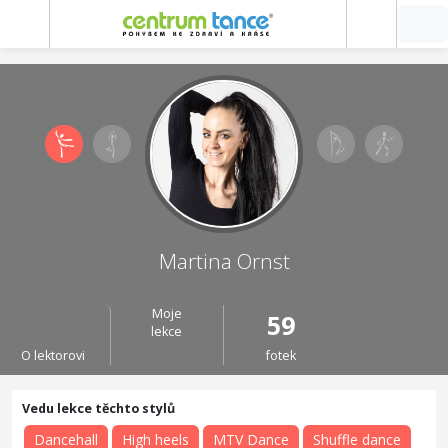
Martina Ornst
Moje
59
lekce
O lektorovi
fotek
Dancehall
High heels
MTV Dance
Shuffle dance