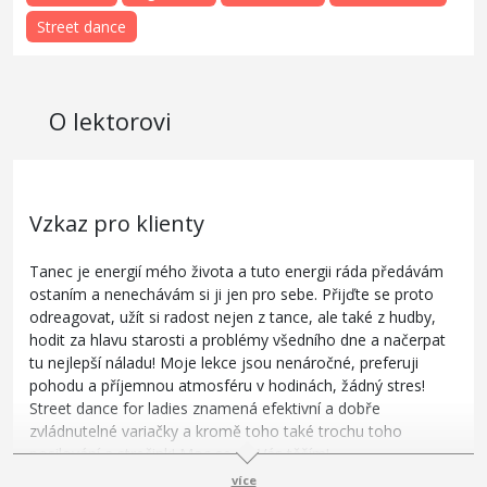
Street dance
O lektorovi
Vzkaz pro klienty
Tanec je energií mého života a tuto energii ráda předávám
ostaním a nenechávám si ji jen pro sebe. Přijďte se proto
odreagovat, užít si radost nejen z tance, ale také z hudby,
hodit za hlavu starosti a problémy všedního dne a načerpat
tu nejlepší náladu! Moje lekce jsou nenáročné, preferuji
pohodu a příjemnou atmosféru v hodinách, žádný stres!
Street dance for ladies znamená efektivní a dobře
zvládnutelné variačky a kromě toho také trochu toho
posilování a strečink! Moc se na Vás těším!
více