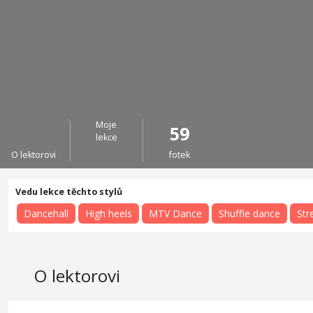
Moje
59
lekce
O lektorovi
fotek
Dancehall
High heels
MTV Dance
Shuffle dance
Str
O lektorovi