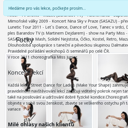
Christinu Delaney, ze zahraničí Nisha Kataria, Nina Sky, předsko
Hledáme pro vás lekce, počkejte prosím…
Dlouhobé působení v taneční skupině Justincredible Team pod v
Akce: - TV shows - Mazec (Barandov TV) - Talentmania - Supersta
Mimoňské války 2009 - Koncert Nina Sky v Praze (SASAZU) - před
Lunetic Tour 2011 - Let´s Dance, Dance of Love, Tanec v srdci, D
ples Barandov TV (s Martinem Dejdarem) - show na Party Miss - B
Fotky
SASAZU, Mish Mash, Solidní Nejistota, Óčko, Kostel, Retro, Mazan
59
Dlouhodobá spolupráce s taneční a pěveckou skupinou Dalmateen
Pravidelné pořádání wokshopů či seminářů po celé ČR.
V roce 2011 choreografka Miss Junior.
Koncept lekcí
Každá lekce Street Dance for Ladies (Make Your Shape) zahrnuje nep
pravidelném navštěvování lekcí zaručuji viditelný pokrok nejen tan
také na posilování a udržování dobré fyzické kondice.Choreografi
objevte v sobě svou ženskost, zbavte se veškerého ostychu při ta
variace
Milé ohlasy našich klientů