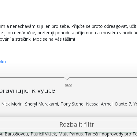
 a nenechávám si ji jen pro sebe. Přijďte se proto odreagovat, užít s
ce jsou nenáročné, preferuji pohodu a příjemnou atmosféru v hodinách
ování a strečink! Moc se na Vás těším!
nku
.
více
pravňující k výuce
 Nick Morin, Sheryl Murakami, Tony Stone, Nessa, Armel, Dante 7, Yey
Rozbalit filtr
ou Bartošovou, Patricií Vittek, Matt Pardus. Taneční doprovody pro