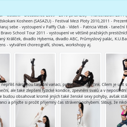
kani Kosheen.
edením Matta Parduse.
r - ostatní: - Decadence 2009 - 2010 (SASAZU) - Trancefusion 2011 (
skokani Kosheen (SASAZU) - Festival Mezi Ploty 2010,2011 - Prezent
aruj sebe - vystoupení v Palffy Club - Vídeň - Patricia Vittek - tane
ravo School Tour 2011 - vystoupení ve většině pražských prestižních
ý Králíček, divadlo Hybernia, divadlo ABC, Průmyslový palác, K.U.Bar
s - vytváření choreografií, shows, workshopy aj.
říliš náročnou taneční variaci, posilování a strečink. Cílem je užít si
eční, ale také zlepšení fyzické kondice, zpevnění svalů a v neposlední 
e budou obsahovat kromě jiných také ženské sexy pohyby, avšak stále 
nci a přijďte si prožit příjemný čas strávený pohybem. Slibuji, že ni