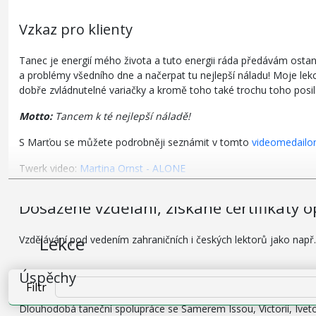
Vzkaz pro klienty
Tanec je energií mého života a tuto energii ráda předávám ostaním
a problémy všedního dne a načerpat tu nejlepší náladu! Moje lek
dobře zvládnutelné variačky a kromě toho také trochu toho posil
Motto:
Tancem k té nejlepší náladě!
S Marťou se můžete podrobněji seznámit v tomto
videomedailo
Twerk video:
Martina Ornst - ALONE
Dosažené vzdělání, získané certifikáty o
Lekce
Vzdělávání pod vedením zahraničních i českých lektorů jako např.
Úspěchy
Filtr
Dlouhodobá taneční spolupráce se Samerem Issou, Victorií, Ivet