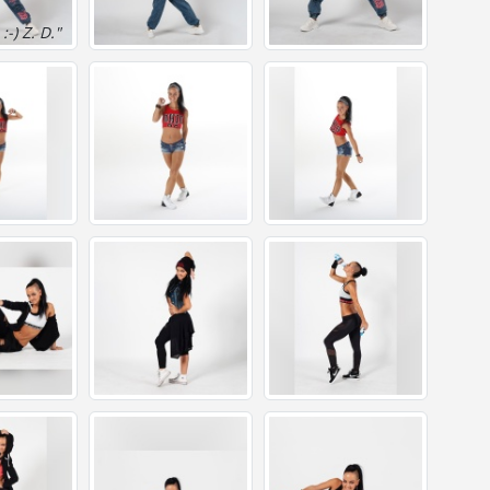
-) Z. D."