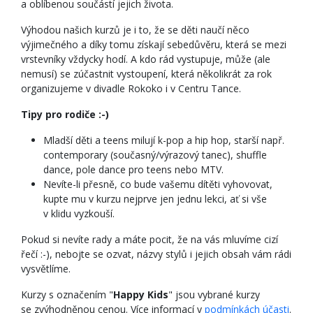
a oblíbenou součástí jejich života.
Výhodou našich kurzů je i to, že se děti naučí něco
výjimečného a díky tomu získají sebedůvěru, která se mezi
vrstevníky vždycky hodí. A kdo rád vystupuje, může (ale
nemusí) se zúčastnit vystoupení, která několikrát za rok
organizujeme v divadle Rokoko i v Centru Tance.
Tipy pro rodiče :-)
Mladší děti a teens milují k-pop a hip hop, starší např.
contemporary (současný/výrazový tanec), shuffle
dance, pole dance pro teens nebo MTV.
Nevíte-li přesně, co bude vašemu dítěti vyhovovat,
kupte mu v kurzu nejprve jen jednu lekci, ať si vše
v klidu vyzkouší.
Pokud si nevíte rady a máte pocit, že na vás mluvíme cizí
řečí :-), nebojte se ozvat, názvy stylů i jejich obsah vám rádi
vysvětlíme.
Kurzy s označením "
Happy Kids
" jsou vybrané kurzy
se zvýhodněnou cenou. Více informací v
podmínkách účasti
.