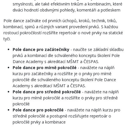
smyslnosti, ale také efektivním trikům a kombinacím, které
diváci hodnotí obdivnými pohledy, komentáři a potleskem
Pole dance začínáte od prvních úchopů, kroků, technik, triků,
kombinací, spinů a různých variant provedení prvků. S každou
rostoucí pokročilostí rozšíříte repertoár o nové prvky na statické
tyči.
Pole dance pro začátečníky
- naučíte se základní skladbu
prvků a kombinací dle schváleného konceptu školení Pole
Dance Academy s akreditací MŠMT a ČESPAS.
Pole dance pro mírně pokročilé
- navážete na náplň
kurzu pro začátečníky a rozšíříte je o prvky pro mírně
pokročilé dle schváleného konceptu školení Pole Dance
Academy s akreditací MŠMT a ČESPAS.
Pole dance pro středně pokročilé
- navážete na náplň
kurzu pro mírně pokročilé a rozšíříte o prvky pro středně
pokročilé
Pole dance pro pokročilé
- navážete na náplň kurzu pro
středně pokročilé a postupně rozšiřujete repertoár o
pokročilé prvky a kombinace