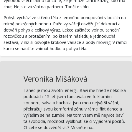
Výhodou všech latino tanců je, že je může tančit každý, kdo má
chuť. Nejste vázáni na partnera. Tančíte sólo.
Pohyb vychází ze středu těla z jemného pohupování v bocích na
mírně pokrčených nohou. Paže vytvářejí osvěžující dekoraci a
dotváří pohyb a celkový výraz. Lekce začínáte volnou taneční
rozcvičkou a protažením, po kterém následuje jednoduchá
sestava, v níž si osvojíte krokové variace a body moving. V rámci
kurzu se naučíte vnímat hudbu a pohyb těla.
Veronika Mišáková
Tanec je mou životní energií. Baví mě hned v několika
podobách. 15 let jsem tancovala ve folklorním
souboru, salsa a bachata jsou mou největší vášní,
překračuji svou komfortní zónu v rámci flirt dance a
vyřádím se na zumbě. Na tom všem mě nejvíce baví
ta svoboda, možnost vyblbnutí se či vyjádření pocitů.
Chcete se dozvědět víc? Mrkněte na…