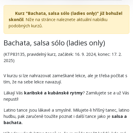
Kurz "Bachata, salsa sólo (ladies only)" již bohužel
skončil
. Níže na stránce naleznete aktuální nabídku
podobných kurzů.
Bachata, salsa sólo (ladies only)
(KTP83135, pravidelný kurz, začátek: 16. 9. 2024, konec: 17. 2.
2025)
V kurzu si lze nahrazovat zameškané lekce, ale je třeba počítat s
tím, že na sebe lekce navazují.
Lákají Vás
karibské a kubánské rytmy
? Zamilujete se a už Vás
nepustí!
Latino tance jsou lákavé a smyslné. Milujete-li hříšný tanec, latino
hudbu, pak zaručeně toužíte poznat i další tance jako je
salsa a
bachata.