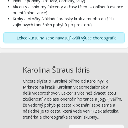
Plynulé pohyby (kroužky, osmičky, vlny)
Akcenty a shimmy (akcenty a třasy tělem – oblíbená esence
orientálního tance)
Kroky a otočky (základní arabský krok a mnoho dalších
zajímavých tanečních pohybů po prostoru)
Lekce kurzu na sebe navazují kvůli výuce choreografie.
Karolina Štraus Idris
Chcete slyšet o Karolině přímo od Karoliny? :-)
Mrkněte na kratší Karolinin videomedailonek a
delší videorozhovor. Lektor s více než dvacetiletou
zkušeností v oblasti orientálního tance a jógy ("Věřím,
že vědomý pohyb je cesta k poznání sebe sama a
následně je to cesta, která vede ven.") Zakladatelka,
trenérka a choreografka taneční skupiny…