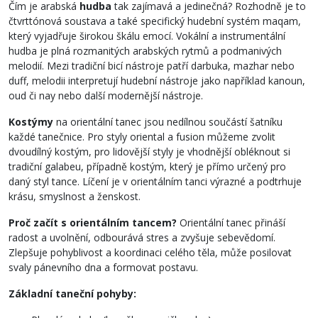
Čím je arabská
hudba
tak zajímavá a jedinečná? Rozhodně je to
čtvrttónová soustava a také specifický hudební systém maqam,
který vyjadřuje širokou škálu emocí. Vokální a instrumentální
hudba je plná rozmanitých arabských rytmů a podmanivých
melodií. Mezi tradiční bicí nástroje patří darbuka, mazhar nebo
duff, melodii interpretují hudební nástroje jako například kanoun,
oud či nay nebo další modernější nástroje.
Kostýmy
na orientální tanec jsou nedílnou součástí šatníku
každé tanečnice. Pro styly oriental a fusion můžeme zvolit
dvoudílný kostým, pro lidovější styly je vhodnější obléknout si
tradiční galabeu, případně kostým, který je přímo určený pro
daný styl tance. Líčení je v orientálním tanci výrazné a podtrhuje
krásu, smyslnost a ženskost.
Proč začít s orientálním tancem?
Orientální tanec přináší
radost a uvolnění, odbourává stres a zvyšuje sebevědomí.
Zlepšuje pohyblivost a koordinaci celého těla, může posilovat
svaly pánevního dna a formovat postavu.
Základní taneční pohyby: