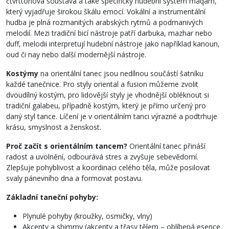
čtvrttónová soustava a také specifický hudební systém maqam,
který vyjadřuje širokou škálu emocí. Vokální a instrumentální
hudba je plná rozmanitých arabských rytmů a podmanivých
melodií. Mezi tradiční bicí nástroje patří darbuka, mazhar nebo
duff, melodii interpretují hudební nástroje jako například kanoun,
oud či nay nebo další modernější nástroje.
Kostýmy
na orientální tanec jsou nedílnou součástí šatníku
každé tanečnice. Pro styly oriental a fusion můžeme zvolit
dvoudílný kostým, pro lidovější styly je vhodnější obléknout si
tradiční galabeu, případně kostým, který je přímo určený pro
daný styl tance. Líčení je v orientálním tanci výrazné a podtrhuje
krásu, smyslnost a ženskost.
Proč začít s orientálním tancem?
Orientální tanec přináší
radost a uvolnění, odbourává stres a zvyšuje sebevědomí.
Zlepšuje pohyblivost a koordinaci celého těla, může posilovat
svaly pánevního dna a formovat postavu.
Základní taneční pohyby:
Plynulé pohyby (kroužky, osmičky, vlny)
Akcenty a shimmy (akcenty a třasy tělem – oblíbená esence