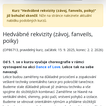
Kurz "Hedvábné rekvizity (závoj, fanveils, poiky)"
již bohužel skončil
. Níže na stránce naleznete aktuální
nabídku podobných kurzů.
Hedvábné rekvizity (závoj, fanveils,
poiky)
(OP86713, pravidelný kurz, začátek: 15. 9. 2025, konec: 2. 2. 2026)
Od 5. 1. se v kurzu vyučuje choreografie v rámci
vystoupení na akci
Dance of Love
. Lekce tak na sebe
navazují.
Lekce budou zaměřeny na důkladné procvičení a zopakování
veškeré techniky orientálního tance pro pokročilé tanečnice.
Budeme stale důkladně pilovat již známou techniku a vše
spojíme do složitějších kombinací. Zaměříme se hlavně na
vertikální vlnění, shimmy, práci paží, vrstvení pohybů a izolace.
Budeme se věnovat orientálním rytmům a přidáme složitější