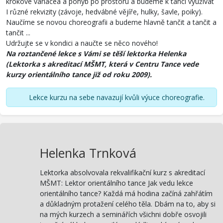
krokové variacea a pohyb po prostoru a budeme k tanci využívat
I různé rekvizity (závoje, hedvábné vějíře, hulky, šavle, poiky).
Naučíme se novou choreografii a budeme hlavně tančit a tančit a
tančit ...
Udržujte se v kondici a naučte se něco nového!
Na roztančené lekce s Vámi se těší lektorka Helenka
(Lektorka s akreditací MŠMT, která v Centru Tance vede
kurzy orientálního tance již od roku 2009).
Lekce kurzu na sebe navazují kvůli výuce choreografie.
Helenka Trnková
Lektorka absolvovala rekvalifikační kurz s akreditací
MŠMT: Lektor orientálního tance Jak vedu lekce
orientálního tance? Každá má hodina začíná zahřátím
a důkladným protažení celého těla. Dbám na to, aby si
na mých kurzech a seminářích všichni dobře osvojili