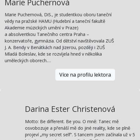
Marie Puchernová
Marie Puchernová, DiS., je studentkou oboru taneční
vědy na pražské HAMU (Hudební a taneční fakultě
Akademie múzických umění v Praze)
a absolventkou Tanečního centra Praha –
konzervatoře, gymnázia. Od dětství navštěvovala ZUŠ
J. A. Bendy v Benátkách nad Jizerou, později i ZUŠ
Mladá Boleslav, kde se rozvíjela hned v několika
uměleckých oborech.…
Více na profilu lektora
Darina Ester Christenová
Motto: Be different. Be you. O mně: Tanec mě
osvobozuje a přenáší mě do jiné reality, kde se plně
projeví „my secret self“. S tancem jsem začínala už v 5