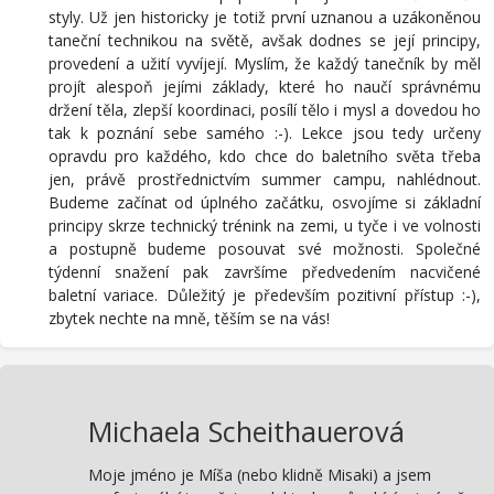
styly. Už jen historicky je totiž první uznanou a uzákoněnou
taneční technikou na světě, avšak dodnes se její principy,
provedení a užití vyvíjejí. Myslím, že každý tanečník by měl
projít alespoň jejími základy, které ho naučí správnému
držení těla, zlepší koordinaci, posílí tělo i mysl a dovedou ho
tak k poznání sebe samého :-). Lekce jsou tedy určeny
opravdu pro každého, kdo chce do baletního světa třeba
jen, právě prostřednictvím summer campu, nahlédnout.
Budeme začínat od úplného začátku, osvojíme si základní
principy skrze technický trénink na zemi, u tyče i ve volnosti
a postupně budeme posouvat své možnosti. Společné
týdenní snažení pak završíme předvedením nacvičené
baletní variace. Důležitý je především pozitivní přístup :-),
zbytek nechte na mně, těším se na vás!
Michaela Scheithauerová
Moje jméno je Míša (nebo klidně Misaki) a jsem