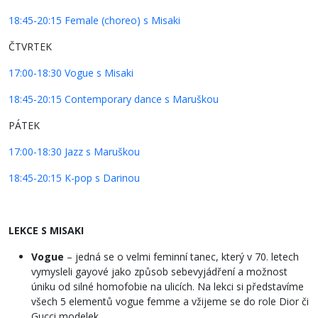
18:45-20:15 Female (choreo) s Misaki
ČTVRTEK
17:00-18:30 Vogue s Misaki
18:45-20:15 Contemporary dance s Maruškou
PÁTEK
17:00-18:30 Jazz s Maruškou
18:45-20:15 K-pop s Darinou
LEKCE S MISAKI
Vogue
– jedná se o velmi feminní tanec, který v 70. letech
vymysleli gayové jako způsob sebevyjádření a možnost
úniku od silné homofobie na ulicích. Na lekci si představíme
všech 5 elementů vogue femme a vžijeme se do role Dior či
Gucci modelek.