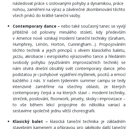
následovat práce s izolovanými pohyby a dynamikou, práce
nohou, zaměření na výraz a závěrečné zkombinování těchto
všech prvků do krátké taneční vazby.
Contemporary dance –
nebo také současný tanec se vyvíjí
přibližně od poloviny minulého století, kdy především
v Americe nově vznikají moderní taneční techniky (Graham,
Humphrey, Limón, Horton, Cunningham…). Propojováním
těchto technik a jejich principů s vlivem klasického baletu,
jazzu, akrobacie i evropského výrazového tance a hledáním
svobody pohybu (využíváním improvizačních technik) se
nám otvírá dnešní obsáhlý svět contemporary dance. Jeho
podstatou je i pohybové vyjádření myšlenek, pocitů a emocí
každého z nás. V našem týdenním summer campu se tedy
intenzivně zaměříme na všechny oblasti, ze kterých
contemporary čerpá a na kterých staví – moderní techniky,
strečink, posilování, floorwork, piruety, skoky i improvizace –
to vše během lekcí propojíme do několika variací a
sestavíme společně jednu větší choreografii.
Klasický balet –
klasická taneční technika je základním
stavebním kamenem a přípravou pro jakékoliv další taneční