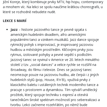
Jižní Koreje, který kombinuje prvky MTV, hip hopu, contemporary
a mnohem víc. Na lekci se spolu naučíme krátkou choreografii, u
které se rozhodně nebudete nudit.
LEKCE S MARIÍ
Jazz
– historie jazzového tance je pevně spjata s
americkým hudebním divadlem, afro-americkými
populárními tanci a vznikem muzikálů. Jazz dance spojuje
rytmický pohyb s improvizací, je inspirovaný jazzovou
hudbou a městským prostředím. Klíčovými prvky jsou
rytmus, izolované pohyby a pevné sepětí s podložím.
Jazzový tanec se vyvinul v Americe ve 20. letech minulého
století z tzv. „social dances“ a velice rychle se rozšířil na
Broadway, do filmu i televize. Dnes se jazzový tanec
neomezuje pouze na jazzovou hudbu, ale čerpá i z jiných
hudebních stylů (pop, House, R'n'B), využívá prvky z
klasického baletu i ustálených technik moderního tance a
pracuje s prostorem a dynamikou. Tím vytváří umělecký
prožitek, který spojuje techniku s expresí a otevírá
tanečníkům široké spektrum možností pro seberealizaci a
tvorbu. Lekci začneme rozehřátím, po němž bude