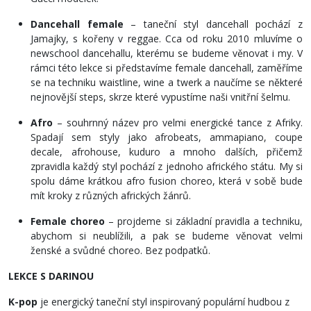
Dancehall female
– taneční styl dancehall pochází z
Jamajky, s kořeny v reggae. Cca od roku 2010 mluvíme o
newschool dancehallu, kterému se budeme věnovat i my. V
rámci této lekce si představíme female dancehall, zaměříme
se na techniku waistline, wine a twerk a naučíme se některé
nejnovější steps, skrze které vypustíme naši vnitřní šelmu.
Afro
– souhrnný název pro velmi energické tance z Afriky.
Spadají sem styly jako afrobeats, ammapiano, coupe
decale, afrohouse, kuduro a mnoho dalších, přičemž
zpravidla každý styl pochází z jednoho afrického státu. My si
spolu dáme krátkou afro fusion choreo, která v sobě bude
mít kroky z různých afrických žánrů.
Female choreo
– projdeme si základní pravidla a techniku,
abychom si neublížili, a pak se budeme věnovat velmi
ženské a svůdné choreo. Bez podpatků.
LEKCE S DARINOU
K-pop
je energický taneční styl inspirovaný populární hudbou z