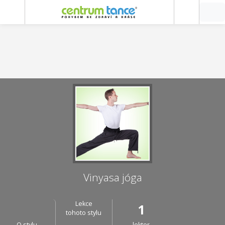
Vinyasa jóga
Lekce
1
tohoto stylu
O stylu
lektor