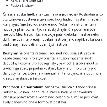
Raks sharki (oriental)
Fusion & show
Čím je arabská
hudba
tak zajímavá a jedinečná? Rozhodně je to
čtvrttónová soustava a také specifický hudební systém maqam,
který vyjadřuje širokou škálu emocí. Vokální a instrumentální
hudba je plná rozmanitých arabských rytmů a podmanivých
melodií. Mezi tradiční bicí nástroje patří darbuka, mazhar nebo
duff, melodii interpretují hudební nástroje jako například kanoun,
oud či nay nebo další modernější nástroje.
Kostýmy
na orientální tanec jsou nedílnou součástí šatníku
každé tanečnice. Pro styly oriental a fusion můžeme zvolit
dvoudílný kostým, pro lidovější styly je vhodnější obléknout si
tradiční galabeu, případně kostým, který je přímo určený pro
daný styl tance. Líčení je v orientálním tanci výrazné a podtrhuje
krásu, smyslnost a ženskost.
Proč začít s orientálním tancem?
Orientální tanec přináší
radost a uvolnění, odbourává stres a zvyšuje sebevědomí.
Zlepšuje pohyblivost a koordinaci celého těla, může posilovat
svaly pánevního dna a formovat postavu.