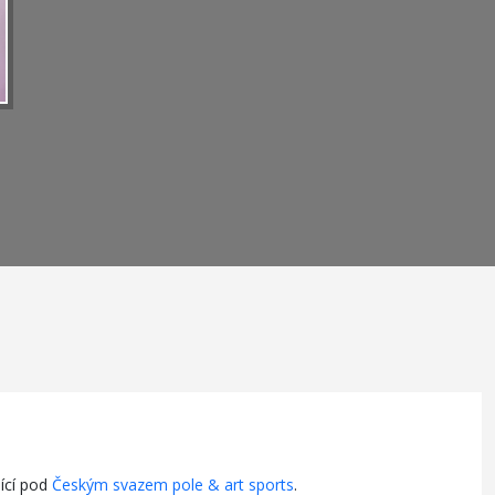
ící pod
Českým svazem pole & art sports
.