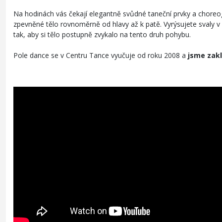
Na hodinách vás čekají elegantně svůdné taneční prvky a choreo
zpevněné tělo rovnoměrně od hlavy až k patě. Vyrýsujete svaly v o
tak, aby si tělo postupně zvykalo na tento druh pohybu.
Pole dance se v Centru Tance vyučuje od roku 2008 a
jsme zakl