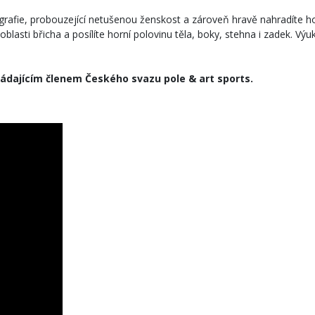
grafie, probouzející netušenou ženskost a zároveň hravě nahradíte h
blasti břicha a posílíte horní polovinu těla, boky, stehna i zadek. Výu
ádajícím členem Českého svazu pole & art sports.