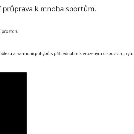
lní průprava k mnoha sportům.
 prostoru.
esu a harmonii pohybů s přihlédnutím k vrozeným dispozicím, rytmic