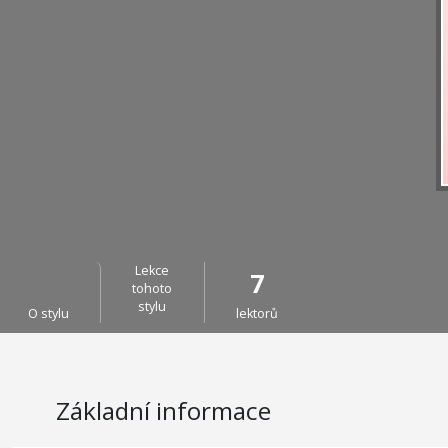
Lekce
7
tohoto
stylu
O stylu
lektorů
Základní informace