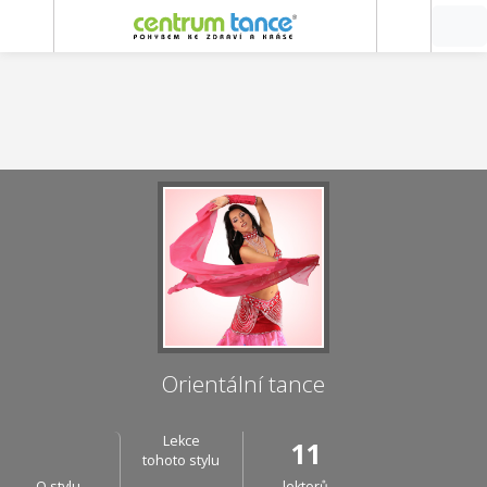
Orientální tance
Lekce
11
tohoto stylu
O stylu
lektorů