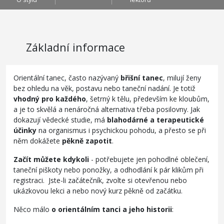
Základní informace
Orientální tanec, často nazývaný
břišní tanec
, milují ženy
bez ohledu na věk, postavu nebo taneční nadání. Je totiž
vhodný pro každého
, šetrný k tělu, především ke kloubům,
a je to skvělá a nenáročná alternativa třeba posilovny. Jak
dokazují vědecké studie, má
blahodárné a terapeutické
účinky
na organismus i psychickou pohodu, a přesto se při
něm dokážete
pěkně zapotit
.
Začít můžete kdykoli
- potřebujete jen pohodlné oblečení,
taneční piškoty nebo ponožky, a odhodlání k pár klikům při
registraci. Jste-li začátečník, zvolte si otevřenou nebo
ukázkovou lekci a nebo nový kurz pěkně od začátku.
Něco málo
o orientálním tanci a jeho historii
: