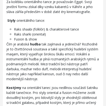
Za kolébku orientálního tance je považován Egypt. Svoji
jevištní formu získal díky vzniku kabaretů v Káhiře a jeho
sláva zářila především v době zlaté éry kinematografie.
Styly
orientálního tance:
Raks shaabi (folklór) & charakterové tance
Raks sharki (oriental)
Fusion & show
Čím je arabská
hudba
tak zajímavá a jedinečná? Rozhodně
je to čtvrttónová soustava a také specifický hudební systém
maqam, který vyjadřuje širokou škálu emocí. Vokální a
instrumentální hudba je plná rozmanitých arabských rytmů a
podmanivých melodií. Mezi tradiční bicí nástroje patří
darbuka, mazhar nebo duff, melodii interpretují hudební
nástroje jako například kanoun, oud či nay nebo další
modernější nástroje.
Kostýmy
na orientální tanec jsou nedílnou součástí šatníku
každé tanečnice. Pro styly oriental a fusion můžeme zvolit
dvoudílný kostým, pro lidovější styly je vhodnější obléknout
si tradiční galabeu, případně kostým, který je přímo určený